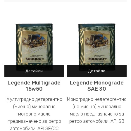
Legende Multigrade
Legende Monograde
15w50
SAE 30
Мултиградно детергентно
Моноградно недетергентно
(миещо) минерално
(не миещо) минерално
моторно масло
масло предназначено за
предназначено за ретро
ретро автомобили. API SB
автомобили. API SF/CC