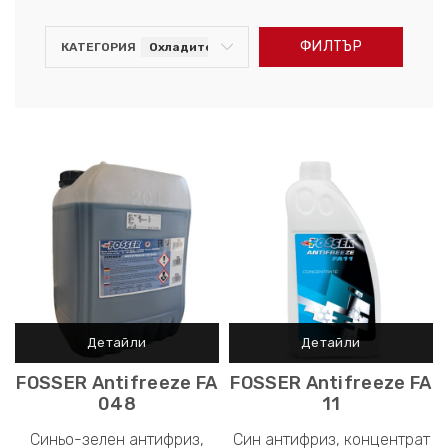
ФИЛТЪР
КАТЕГОРИЯ
Охладителна течност FOSSER
FOSSER Antifreeze FA
FOSSER Antifreeze FA
048
11
Синьо-зелен антифриз,
Син антифриз, концентрат