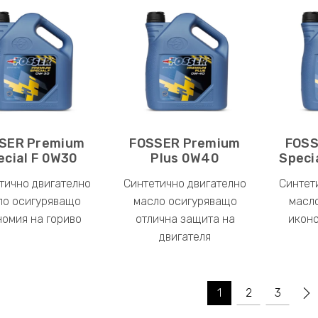
SER Premium
FOSSER Premium
FOSS
ecial F 0W30
Plus 0W40
Speci
тично двигателно
Синтетично двигателно
Синтет
ло осигуряващо
масло осигуряващо
масл
номия на гориво
отлична защита на
иконо
двигателя
1
2
3