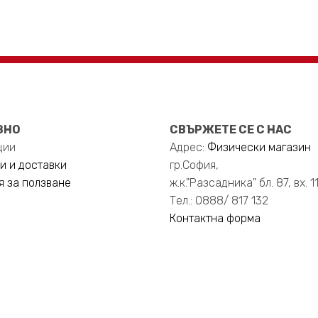
ЗНО
СВЪРЖЕТЕ СЕ С НАС
ции
Адрес:
Физически магазин
и и доставки
гр.София,
я за ползване
ж.к."Разсадника" бл. 87, вх. 1
Тел.: 0888/ 817 132
Контактна форма