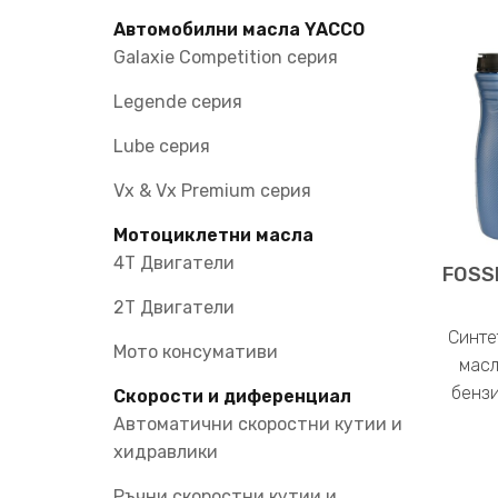
Автомобилни масла YACCO
Galaxie Competition серия
Legende серия
Lube серия
Vx & Vx Premium серия
Мотоциклетни масла
4T Двигатели
FOSS
2T Двигатели
Синте
Мото консумативи
масл
бензи
Скорости и диференциал
Автоматични скоростни кутии и
хидравлики
Ръчни скоростни кутии и