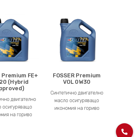
r Premium FE+
FOSSER Premium
20 (Hybrid
VOL 0W30
pproved)
Синтетично двигателно
ично двигателно
масло осигуряващо
о осигуряващо
икономия на гориво
мия на гориво