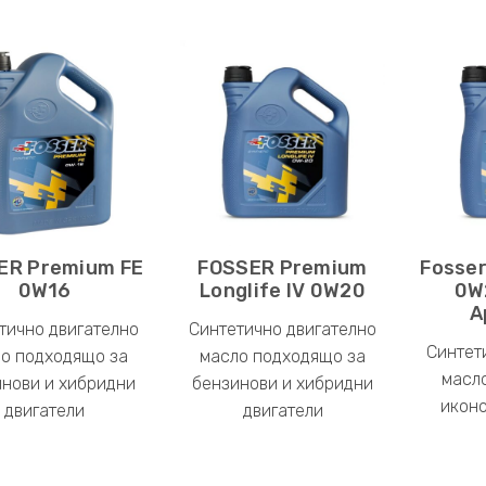
ER Premium FE
FOSSER Premium
Fosse
0W16
Longlife IV 0W20
0W
A
тично двигателно
Синтетично двигателно
Синтет
о подходящо за
масло подходящо за
масл
нови и хибридни
бензинови и хибридни
иконо
двигатели
двигатели