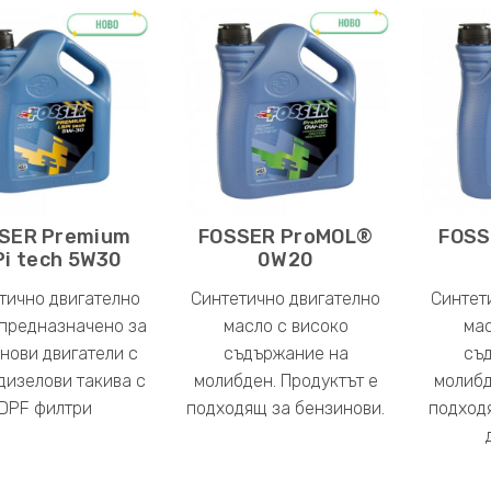
SER Premium
FOSSER ProMOL®
FOSS
Pi tech 5W30
0W20
тично двигателно
Синтетично двигателно
Синтет
предназначено за
масло с високо
мас
нови двигатели с
съдържание на
съ
дизелови такива с
молибден. Продуктът е
молибд
DPF филтри
подходящ за бензинови.
подход