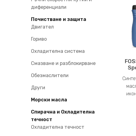
диференциали
Почистване и защита
Двигател
Гориво
Охладителна система
FOS
Смазване и разблокирване
Sp
Обезмаслители
Синте
мас
Други
ико
Морски масла
Спирачна и Охладителна
течност
Охладителна течност