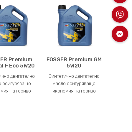
ER Premium
FOSSER Premium GM
al F Eco 5W20
5W20
ично двигателно
Синтетично двигателно
о осигуряващо
масло осигуряващо
мия на гориво
икономия на гориво