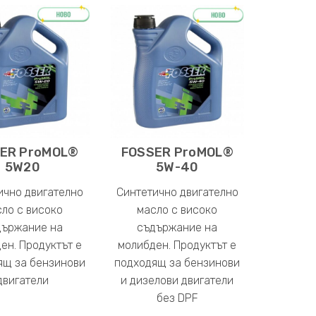
ER ProMOL®
FOSSER ProMOL®
5W20
5W-40
ично двигателно
Синтетично двигателно
ло с високо
масло с високо
държание на
съдържание на
ен. Продуктът е
молибден. Продуктът е
ящ за бензинови
подходящ за бензинови
двигатели
и дизелови двигатели
без DPF