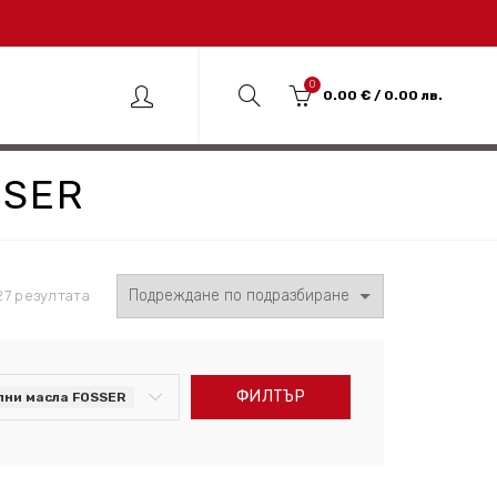
0
0.00
€
/ 0.00 лв.
SSER
27 резултата
ФИЛТЪР
лни масла FOSSER