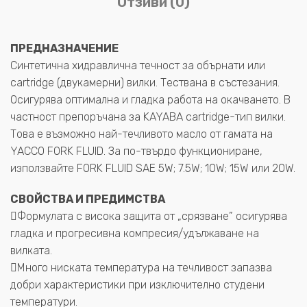
Отзиви (0)
ПРЕДНАЗНАЧЕНИЕ
Синтетична хидравлична течност за обърнати или
cartridge (двукамерни) вилки. Тествана в състезания.
Осигурява оптимална и гладка работа на окачването. В
частност препоръчана за KAYABA cartridge-тип вилки.
Това е възможно най-течливото масло от гамата на
YACCO FORK FLUID. За по-твърдо функциониране,
използвайте FORK FLUID SAE 5W; 7.5W; 10W; 15W или 20W.
СВОЙСТВА И ПРЕДИМСТВА
Формулата с висока защита от „срязване” осигурява
гладка и прогресивна компресия/удължаване на
вилката.
Много ниската температура на течливост запазва
добри характеристики при изключително студени
температури.