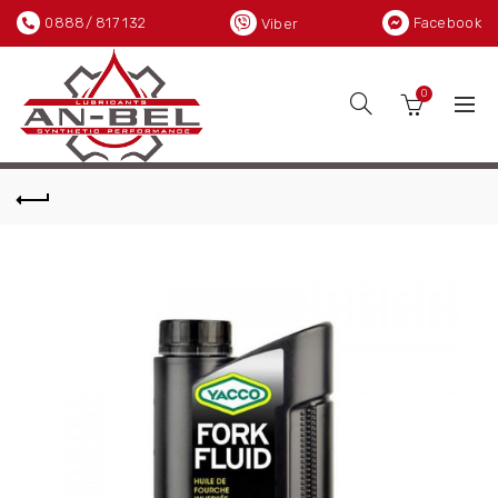
0888/ 817 132
Facebook
Viber
0