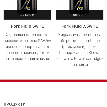
Fork Fluid 5w 1L
Fork Fluid 7.5w 1L
Хидравлична течност от
Хидравлична течност за
вискозитетен клас SAE 5w
обърнати или cartridge
масово препоръчвана от
(двукамерни) вилки.
повечето производители
Препоръчана за Showa
на конвекционални вилки
или White Power cartridge-
тип вилки.
ПРОДУКТИ