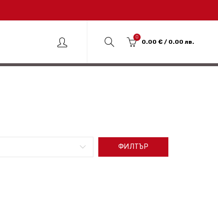
0
0.00
€
/ 0.00 лв.
ФИЛТЪР