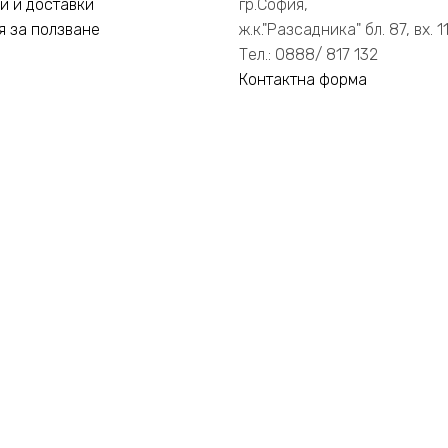
и и доставки
гр.София,
я за ползване
ж.к."Разсадника" бл. 87, вх. 1
Тел.: 0888/ 817 132
Контактна форма