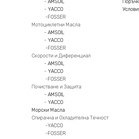
-
AMSOIL
Поръчк
-
YACCO
Услови
-
FOSSER
Мотоциклетни Масла
-
AMSOIL
-
YACCO
-
FOSSER
Скорости и Диференциал
-
AMSOIL
-
YACCO
-
FOSSER
Почистване и Защита
-
AMSOIL
-
YACCO
Морски Масла
Спирачна и Охладителна Течност
-
YACCO
-
FOSSER